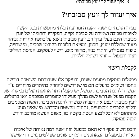
איך יעזור לך יועץ סביבתי?
איך יעזור לך יועץ סביבתי?
בעידן הנוכחי בו ישנה הקפדה ומודעות בלתי מתפשרת בכל הקשור
לאיכות סביבה ושמירה על סביבה נקייה, תפקידיו ותרומתו של יועץ
סביבתי הינם בעלי ערך רב. יועץ סביבתי נושא על כתפיו אחריות גבוהה
מאוד שכוללת ייעוץ, תכנון, ומציאת חלופות בהיבטי שפכים, מי שתייה,
טיפוח בפסולת, היתרי בניה, מחזור מים, רישוי לעסקים, הנדסת תהליכי
ייצור ותפעול – וזוהי רשימה חלקית.
לקבלת רישוי
מפעלים ועסקים מסוגים שונים, ובעיקר אלו שעבודתם השוטפת דורשת
אחסון ושימוש ברעלים הם מי שנדרשים להחזיק בהיתרים מיוחדים ע"י
המשרד להגנת הסביבה. למשל, יש לקבל היתר אחזקת רעלים במקרה של
הקמת מפעל שנדרש לשם מהלך פעילותו לחומרים מסוכנים ו/או ברעלים.
יועץ סביבתי יבצע את הפנייה למשרד להגנת הסביבה, הגשת המסמכים
ובליווי הסברים מקצועיים, נתונים מהשטח והדרוש. מי שאינו מגיע
מהתחום לא יוכל לבצע הגשת בקשה כזו, משום הנושא מורכב ודורש
הבנה עמוקה.
היבט חשוב נוסף הוא האם במפעל הזה ישנה רמה נאותה של איכות
האוויר. במפעלים המאחסנים חומרים שונים שפולטים גזים הרי שישנו