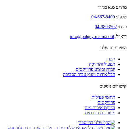
מתחם מ.א מגידו
טלפון:
04-667-8400
פקס:
04-9893502
דוא"ל:
info@palgey-maim.co.il
השירותים שלנו
תכנון
תפעול ותחזוקה
יזמות וביצוע פרוייקטים
הכל אודות ייעוץ עבור הסביבה
קישורים נוספים
תחומי פעילות
פרוייקטים
בדיקת איכות מים
מעורבות חברתית