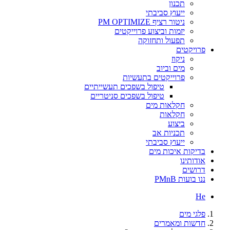
תכנון
ייעוץ סביבתי
ניטור רציף PM OPTIMIZE
יזמות וביצוע פרוייקטים
תפעול ותחזוקה
פרויקטים
ניקוז
מים וביוב
פרוייקטים בתעשיות
טיפול בשפכים תעשייתיים
טיפול בשפכים סניטריים
חקלאות מים
חקלאות
ביצוע
תכניות אב
ייעוץ סביבתי
בדיקות איכות מים
אודותינו
דרושים
ננו בועות PMnB
He
פלגי מים
חדשות ומאמרים