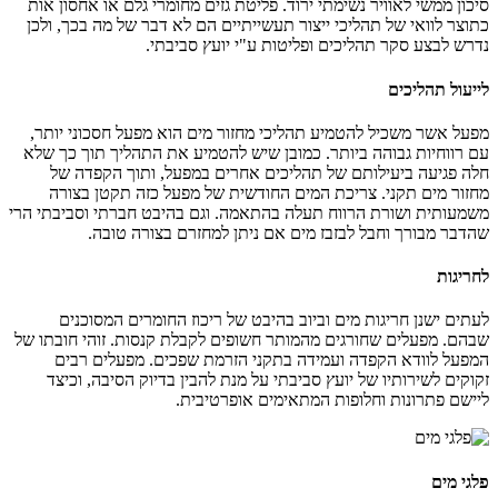
סיכון ממשי לאוויר נשימתי ירוד. פליטת גזים מחומרי גלם או אחסון אות
כתוצר לוואי של תהליכי ייצור תעשייתיים הם לא דבר של מה בכך, ולכן
נדרש לבצע סקר תהליכים ופליטות ע"י יועץ סביבתי.
לייעול תהליכים
מפעל אשר משכיל להטמיע תהליכי מחזור מים הוא מפעל חסכוני יותר,
עם רווחיות גבוהה ביותר. כמובן שיש להטמיע את התהליך תוך כך שלא
חלה פגיעה ביעילותם של תהליכים אחרים במפעל, ותוך הקפדה של
מחזור מים תקני. צריכת המים החודשית של מפעל כזה תקטן בצורה
משמעותית ושורת הרווח תעלה בהתאמה. וגם בהיבט חברתי וסביבתי הרי
שהדבר מבורך וחבל לבזבז מים אם ניתן למחזרם בצורה טובה.
לחריגות
לעתים ישנן חריגות מים וביוב בהיבט של ריכוז החומרים המסוכנים
שבהם. מפעלים שחורגים מהמותר חשופים לקבלת קנסות. זוהי חובתו של
המפעל לוודא הקפדה ועמידה בתקני הזרמת שפכים. מפעלים רבים
זקוקים לשירותיו של יועץ סביבתי על מנת להבין בדיוק הסיבה, וכיצד
ליישם פתרונות וחלופות המתאימים אופרטיבית.
פלגי מים