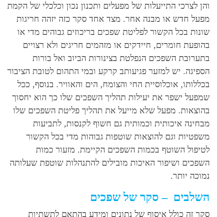
והן לצרכי התייעלות של מפעלים ותכנון נכון וכלכלי של הקמת
מפעל חדש או מבנה אחר. מצד אחד סקר כזה יזהה חריגות
שונות בכל הקשור לפליטת שפכים בריכוזים גבוהים מדי או
בהופעת חומרים, חיידקים או מזהמים חריגים ולא רצויים
בתערובת השפכים הנפלטת בצינורות הביוב ואל בורות
הספיגה. יש למזער פגיעותב קרקע ובמי התהום לטובת הציבור
בכללותו, אוכלוסיית החי והצומח, הים והאוויר. בנוסף, ככל
שמפעל ישפר את יעילות תהליך השפכים שלו כך הוא יחסוך
בהוצאות. מפעל שלא מייעל את תהליך פליטת השפכים שלו
מבחינה איכותית וכמותית גם חשוף לקנסות, לתביעות
משפטיות וגם להוצאות שוטפות גבוהות מדי בכל הקשור
לטיפול השוטף בכמות השפכים הקיימת. מזעור כמות
השפכים ושיפור האיכות מובילים להתנהלות שוטפת שעלותה
נמוכה יותר.
השלבים – סקר של שפכים
סקר זה כולל איסוף של נתונים ומידע בהתאם לתשתיות