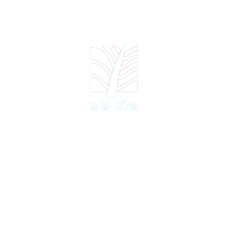
פלגי מים
מתחם מ.א מגידו
טלפון:
04-667-8400
פקס:
04-9893502