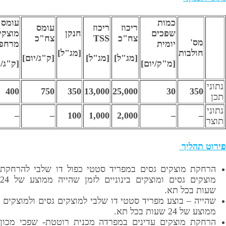
כמות
עומס
ריכוז
ריכוז
עומס
שפכים
חנקן
מוצקים
צח"כ
TSS
צח"כ
'
יומית
מרחפים
בות
[מג"ל]
[מג"ל]
[מג"ל]
[ק"ג/יום]
[מ"ק/יום]
[ק"ג/יום]
400
750
350
13,000
25,000
30
3
–
–
100
1,000
2,000
–
ליך
 מוצקים גסים במפריד סטטי כפול דו שלבי להרחקת
מוצקים גסים ומוצקים בינוניים לזמן שהייה ממוצע של 24
בכל תא.
– בוצע מפריד סטטי דו שלבי למוצקים גסים ולמוצקים
ות בכל תא.
 מוצקים עדינים במפרדה מכנית רוטטת- שפכי מכון