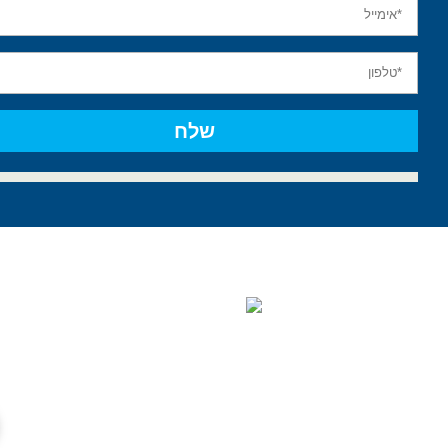
פלגי מים
מתחם מ.א מגידו