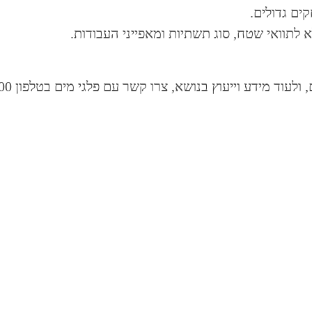
ים גדולים.
 לתוואי שטח, סוג תשתיות ומאפייני העבודות.
וד מידע וייעוץ בנושא, צרו קשר עם פלגי מים בטלפון 04-6678400
השירותים שלנו
קישורים נו
תכנון
תחומי פעילות
04
תפעול ותחזוקה
פרוייקטים