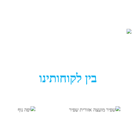
באזור שלכם? פנו עוד היום אל חברת פלגי מים וקבלו שירות
מקצועי מהטובים ביותר בענף.
מכל המשאבים שיש לנו בכדור הארץ, אין ספק שמים הם
המשאב החשוב ביותר, בלעדיו לא נוכל לקיים חיים. בנוסף,
לא רק שהמים חשובים, אלא גם האיכות שלהם היא
משמעותית. לכן מתבצעים לא מעט מחקרים לגבי איכות מי
שתיה, שכן יש כמובן הבדל בין מים שניתן יהיה לשתות ובין
מים שנוכל להשתמש בהם להשקיה או לצרכים אחרים.
זקוקים לעזרה בתחום? עליכם לבדוק את איכות מי השתייה
בין לקוחותינו
באזור שלכם? פנו עוד היום אל חברת פלגי מים וקבלו שירות
מקצועי מהטובים ביותר בענף.
איכות מי שתייה
על מנת שניתן יהיה לספק לכל אזרחי המדינה מים ברמה
טובה, כך שיהיו ראויים לשתייה, משרד הבריאות קבע כמה
וכמה פרמטרים בנושא. אחת לחצי שנה מוגש דוח איכות