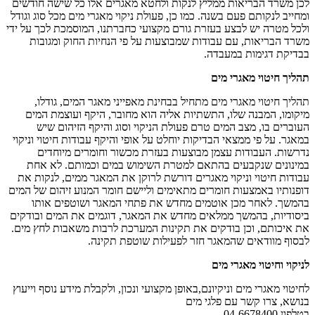
לכן משרד הבריאות ממליץ לנקות ולחטא מאגרים אלו כל שישה חודשים
ומחייב לנקותם פעם בשנה. כמו כן, פעולת ניקוי מאגרי מים מכל סוג וגודל
ולכל מטרה יש לבצע בעזרת גורם מקצועי כחברתנו, המוסמכת לכך על ידי
משרד הבריאות, עם עבודות שמבוצעות על פי הנחיות החוק ומגובות
בבדיקת דגימות במעבדה.
תהליך חיטוי מאגרי מים
תהליך חיטוי מאגרי מים מתחיל בבחינת מאפייני מאגר המים, גודלו,
מיקומו, המבנה שלו, התשתיות אליה הוא מחובר, היקף ועוצמת המים
העוברים בו, מצב המים טרם פעולת הניקוי וסוג והיקף הזיהום שיש
במאגר. על פי ממצאי הבדיקות יוחלט על אופי והיקף עבודות חיטוי וניקוי
נדרשות. העבודות עצמן מבוצעות בעזרת מכשור וחומרים מיוחדים
במינונים שנקבעים בהתאם למטרת השימוש במים וכמותם. לא אחת
עבודות חיטוי וניקוי מאגרים דורשת לרוקן את המאגר ממים, לנקות את
דופנותיו באמצעות חומרים מתאימים וליישם חומר המנוע זיהום של המים
בהמשך. לאחר מכן אוטמים מחדש את פתחי המאגר ושוטפים אותו
ביסודיות, בהמשך ממלאים מחדש את המאגר, דוגמים את המים ובודקים
את איכותם, וכן בודקים את תקינות המערכת לרבות משאבות לחץ מים.
לבסוף מוודאים שהמאגר חזר לפעילות שוטפת תקינה.
לניקוי וחיטוי מאגרי מים
לחיטוי מאגרי מים וניקיונם,באופן מקצועי ונכון, ולקבלת מידע נוסף וייעוץ
בנושא, צרו קשר עם פלגי מים
בטלפון 04-6678400