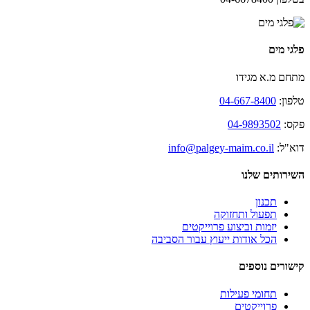
פלגי מים
מתחם מ.א מגידו
טלפון:
04-667-8400
פקס:
04-9893502
דוא"ל:
info@palgey-maim.co.il
השירותים שלנו
תכנון
תפעול ותחזוקה
יזמות וביצוע פרוייקטים
הכל אודות ייעוץ עבור הסביבה
קישורים נוספים
תחומי פעילות
פרוייקטים