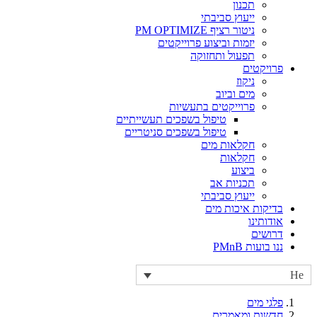
תכנון
ייעוץ סביבתי
ניטור רציף PM OPTIMIZE
יזמות וביצוע פרוייקטים
תפעול ותחזוקה
פרויקטים
ניקוז
מים וביוב
פרוייקטים בתעשיות
טיפול בשפכים תעשייתיים
טיפול בשפכים סניטריים
חקלאות מים
חקלאות
ביצוע
תכניות אב
ייעוץ סביבתי
בדיקות איכות מים
אודותינו
דרושים
ננו בועות PMnB
He
פלגי מים
חדשות ומאמרים