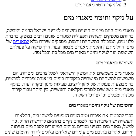
על ניקוי וחיטוי מאגרי מים
על ניקוי וחיטוי מאגרי מים
מאגרי מים הינם מיזמים חיוניים וחשובים למדינת ישראל החמה והיבשה,
בהיותם מספקים תשתית תפעולית למגזרים שונים ורבים במשק. בחברת
פלגי מים, המובילה בתשתיות זורמות, מספקים שירות מלא
למאגרים
של
מים, החל מתכנון והקמת מאגרים מבטון ועפר, דרך פיקוח על פעולתם
השוטפת ועד לניקוי וחיטוי מאגרי מים מכל סוג ובכל נפח.
השימוש במאגרי מים
מאגרי מים משמשים את המשק הישראלי לשלל צרכים ומטרות. הם
משמשים לתשתיות מי שתייה כנקודות ביניים בין צנרת ציבורית לפרטית,
בה מבוצעות פעולות של איזון לחצים, פעולות סינון ובקרה ועוד. בנוסף
מאגרי מים משמשים לצורכי חקלאות ותעשייה, בין היתר עבור קירור
מכונות ומכלים וכן לצורכי השקיה.
החשיבות של ניקוי וחיטוי מאגרי מים
בכדי להבטיח את איכות וטיב המים המגיעים למשקי בית, חקלאות
ותעשייה יש חשיבות רבה לשמרם נקיים בהתאם לדרישות החוק. כך
למשל, מאגר מים בבנייני מגורים גבוהים המיועדים לספק מים בעיתות
חירום, אוגרים בתוכם מים עומדים שאליהם עלולים לחדר זיהומים שונים.