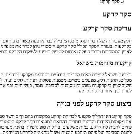
סקר קרקע
סקר קרקע
עריכת סקר קרקע
חלק מעבודתה של חברת פלגי מים, המובילה כבר ארבעה עשורים בתחום התש
בקרקעות. בעזרת הסקר הכולל סקר קרקע היסטורי ניתן לברר את מאפייני מ
לאופן התמודדות ודרכי פעולה נאותות לטיפול במפגע ולשיקום הקרקע והמק
קרקעות מזוהמות בישראל
במדינת ישראל קיימים מאות מקומות הידועים כסובלים מקרקע מזוהמת, הר
מכלים, תחנות דלק, מפעלים כימיים, מטמנות פסולת, רפתות, לולים ועוד. 
חשוב לציין כי קרקעות מזוהמות מסוכנות לסביבה, צומח, בעלי חיים ובני א
לערוך בין היתר בדיקות קרקע.
ביצוע סקר קרקע לפני בנייה
סקר קרקע הינו תהליך מקצועי לבדיקת קרקע במקומות בהם קיים חשד סביר
את מקומות הקידוח והדיגום בוחרים בהתאם לתוצאות סקר קרקע היסטורי או 
פיזיים לרבות סוג קרקע, כמות משקעים, בדיקות טופוגרפיות, בחינת מערכות 
להגנת הסביבה ועל פיהם תיקבע תוכנית טיפול מתאימה לקרקע המזוהמת.