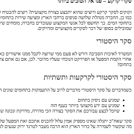
סקרי קרקע – פנו אל הטובים ביותר
כמו כן, החברה מנהלת שלושה סניפים ברחבי הארץ ומציעה שירות בתחומים כ
בתחומי המים. כך תחשפו לכל אנשי המקצוע שעובדים בחברה; מומחים שיעש
שמובילים בסופו של דבר לסקרים מקצועיים ומדויקים.
סקר היסטורי
המשרד לאיכות הסביבה דורש לא פעם ממי שרוצה לקבל ממנו אישורים כאל
אחרי הקמת המפעל או הפרויקט הנוכחי שעליו מדובר. לכן, אם גם אתם צר
בתחום?
סקר היסטורי לקרקעות ותשתיות
כשמדברים על סקר היסטורי מדברים לרוב על התעמקות בתחומים שונים הק
שמגיע עם ניסיון בתחום
שמגיע עם ידע מקצועי ביותר בענף הזה
שיוכל לבצע עבורכם את הסקר בצורה הכי מהירה, מדויקת ונכונה 
סקר שאח"כ יתגלה שאינו מספיק אמין עלול להכניס אתכם ואת המפעל שלכם ל
מה שקשור לשמירה על כדור הארץ הוא הרבה מעבר לטרנד ירוק שנעים לכולנ