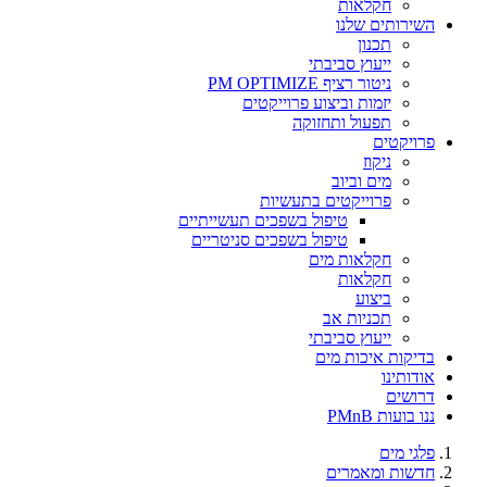
חקלאות
השירותים שלנו
תכנון
ייעוץ סביבתי
ניטור רציף PM OPTIMIZE
יזמות וביצוע פרוייקטים
תפעול ותחזוקה
פרויקטים
ניקוז
מים וביוב
פרוייקטים בתעשיות
טיפול בשפכים תעשייתיים
טיפול בשפכים סניטריים
חקלאות מים
חקלאות
ביצוע
תכניות אב
ייעוץ סביבתי
בדיקות איכות מים
אודותינו
דרושים
ננו בועות PMnB
פלגי מים
חדשות ומאמרים