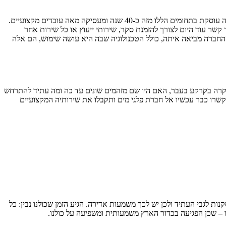
זקוקים לסקר קרקע ורוצים שהוא יתבצע בצורה מקצועית? רוצים להבטיח שהכול מתבצע על הצד הטוב ביותר? פנו עוד היום אל חברת פלגי מים. החברה עוסקת בתחומים הללו מזה כ-40 שנה ומעסיקה מאה עובדים מקצועיים.
קשר עוד היום לצורך להזמנת סקר, שירותי ייעוץ או כל שירות אחר
שהחברה מביאה איתה, כולל הטכנולוגיה שבה היא עושה שימוש, הם אלה
 קרה בקרקע בעבר, האם היו שם מזהמים שונים עד כה ומה עתיד להתרחש
שרו כבר עכשיו אל חברת פלגי מים ותקבלו את שירותיה המקצועיים
 לגבי העתיד ולכן יש לכך משמעות אדירה. הגיע הזמן שכולנו נבין: כל
ו – שכן הפגיעה בכדור הארץ משמעותית ומשפיעה על כולנו.