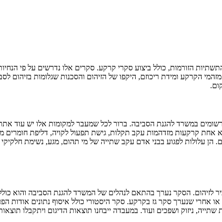
תיות הזורמות, כולל ביצוע סקרי קרקע. סקרים אלו נדרשים על פי הנחיו
זהמי הקרקע ומידת ריכוזם, היקפו של הזיהום והסכנות שגלומות בזיהום לסב
ום.
שומים במשרד להגנת הסביבה. ברור לכל שמעבר למקומות אלו יש עוד אתרי
לא אחת קרקעות מזדהמות עקב תקלות, גישת תפעול לקויה, דליפת חומרים מס
דם. הן עלולות לפגוע בבני אדם עקב שתייה של מי תהום, מגע, נשימת חלקיקי
 לזיהום. הסקר נערך בהתאם לנהלים של המשרד להגנת הסביבה והוא כולל ק
אחרי שנערך סקר גז בקרקע. סקר היסטורי כולל איסוף נתונים אודות הפעיל
שתייה, ניזוק ושפכים ועוד. במעבדה ייבחנו תוצאות הדיגום ויתקבלו תוצאות 