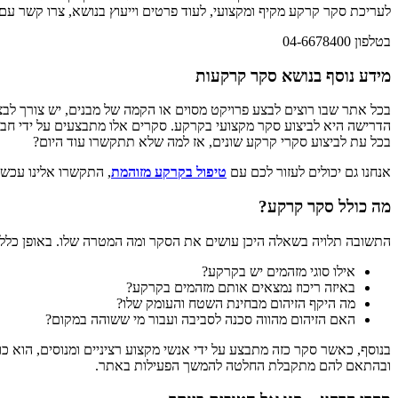
לעריכת סקר קרקע מקיף ומקצועי, לעוד פרטים וייעוץ בנושא, צרו קשר עם 
בטלפון 04-6678400
מידע נוסף בנושא סקר קרקעות
בכל אתר שבו רוצים לבצע פרויקט מסוים או הקמה של מבנים, יש צורך לב
הדרישה היא לביצוע סקר מקצועי בקרקע. סקרים אלו מתבצעים על ידי חברו
בכל עת לביצוע סקרי קרקע שונים, אז למה שלא תתקשרו עוד היום?
אנחנו גם יכולים לעזור לכם עם
טיפול בקרקע מזוהמת
, התקשרו אלינו עכשיו
מה כולל סקר קרקע?
התשובה תלויה בשאלה היכן עושים את הסקר ומה המטרה שלו. באופן כללי
אילו סוגי מזהמים יש בקרקע?
באיזה ריכוז נמצאים אותם מזהמים בקרקע?
מה היקף הזיהום מבחינת השטח והעומק שלו?
האם הזיהום מהווה סכנה לסביבה ועבור מי ששוהה במקום?
בנוסף, כאשר סקר כזה מתבצע על ידי אנשי מקצוע רציניים ומנוסים, הוא כ
ובהתאם להם מתקבלת החלטה להמשך הפעילות באתר.