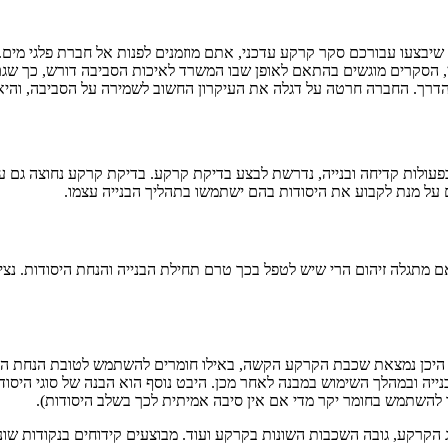
 שיבצעו עבורכם סקר קרקע עדכני, אתם מוזמנים לפנות אל חברת פלגי מי
ן, הסקרים מוגשים בהתאם לאופן שבו המשרד לאיכות הסביבה דורש, כך שגם 
הדרך. החברה חרטה על דגלה את העיקרון החשוב לשמירה על הסביבה, והיא 
פעולות קדיחה ובנייה, נדרשת לבצע בדיקת קרקע. בדיקת קרקע נחוצה גם על
ים על מנת לקבוע את היסודות בהם ישתמשו בתהליך הבנייה עצמו.
 שאם מתגלה זיהום הרי שיש לטפל בכך טרם תחילת הבנייה והנחת היסודות. נ
הבין היכן נמצאת שכבת הקרקע הקשה, באילו חומרים להשתמש לטובת הנחת הי
יה ובמהלך השימוש במבנה לאחר מכן. היבט נוסף הוא הבנה של סוגי היסודו
ך להשתמש בחומר יקר מדי אם אין סיבה אמיתית לכך בשלב היסודות).
וג הקרקע, גובה השכבות השונות בקרקע ועוד. מבוצעים קידוחים בנקודות ש