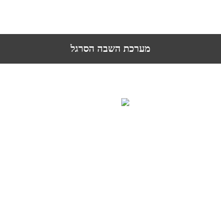
מערכת השבה הסרגל
פלגי מים
מתחם מ.א מגידו
טלפון:
04-667-8400
פקס:
04-9893502