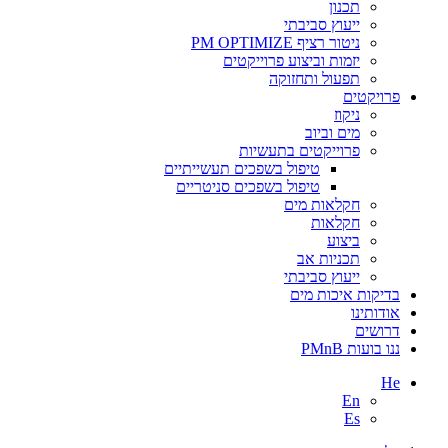
תכנון
ייעוץ סביבתי
ניטור רציף PM OPTIMIZE
יזמות וביצוע פרוייקטים
תפעול ותחזוקה
פרויקטים
ניקוז
מים וביוב
פרוייקטים בתעשיות
טיפול בשפכים תעשייתיים
טיפול בשפכים סניטריים
חקלאות מים
חקלאות
ביצוע
תכניות אב
ייעוץ סביבתי
בדיקות איכות מים
אודותינו
דרושים
ננו בועות PMnB
He
En
Es