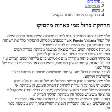
פלגי מים
פרוייקטים
ביצוע
הרחקת ברזל ממי בארות מקסיקו
הרחקת ברזל ממי בארות מקסיקו
פלגי מים ביצעה תסקיר הנדסי לניתוח מקורות המים עבור חברת המים
של העיר Puerto Vallarta אשר במערב מקסיקו, התסקיר כלל את רשתות
המים והביוב וכן את המתקנים לטיפול בשפכים.
מערכת אספקת המים בעיר נמצאת במשבר מבחינת כמויות המים
הזמינות ואותרו מספר בעיות, שנדרש וניתן לפותרן.
בתסקיר הוצע פיתוח מקורות מים אלטרנטיביים בלוחות זמנים קצרים ע"י
תפעול בארות קיימות שאינן בשימוש, וזוהמו כתוצאה מריכוזים גבוהים של
ברזל ומנגן.
לצורך הרחקת ברזל ומנגן קיימות טכנולוגיות מבוססות שימוש בכלור
פלקולציה ושיקוע .
פלגי מים הציעה פתרון חדשני בטכנולוגיה של ננו בועות שלה יתרון
משמעותי מבחינת היעילות להרחקת הברזל והמנגן, הן מבחינת אי
היווצרותם של תוצרי הלוואי השליליים (מבחינה בריאותית) המתקבלים
כתוצאה משימוש בכלור והן מבחינת תהליך הבדיקה.
בנוסף נחסך השימוש במתקני הכלרה בבארות הנמצאות במרכזים
המאוכלסים. (שיטת ההכלרה הנפוצה והזולה ביותר היא מבוססת כלור
גזי).