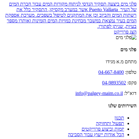
פלגי מים ביצעה תסקיר הנדסי לניתוח מקורות המים עבור חברת המים
של העיר ‏Puerto Vallarta ‎‏ אשר במערב ‏מקסיקו, התסקיר כלל את
רשתות המים והביוב וכן את המתקנים לטיפול בשפכים.‏ מערכת אספקת
המים בעיר נמצאת במשבר מבחינת כמויות המים הזמינות ואותרו מספר
בעיות, שניתן ‏לפתורן.‏
הצג פרוייקט
פלגי מים
מתחם מ.א מגידו
טלפון:
04-667-8400
פקס:
04-9893502
דוא"ל:
info@palgey-maim.co.il
השירותים שלנו
תכנון
תפעול ותחזוקה
יזמות וביצוע פרוייקטים
הכל אודות ייעוץ עבור הסביבה