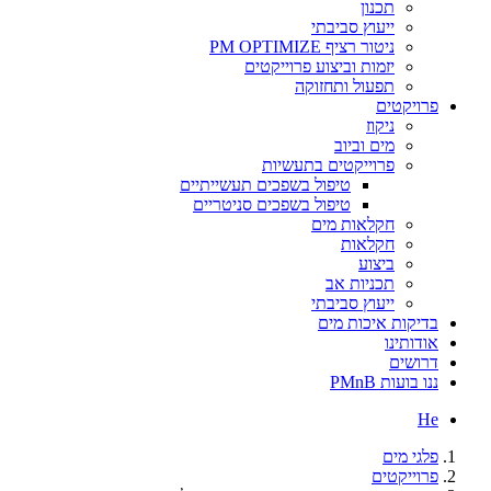
תכנון
ייעוץ סביבתי
ניטור רציף PM OPTIMIZE
יזמות וביצוע פרוייקטים
תפעול ותחזוקה
פרויקטים
ניקוז
מים וביוב
פרוייקטים בתעשיות
טיפול בשפכים תעשייתיים
טיפול בשפכים סניטריים
חקלאות מים
חקלאות
ביצוע
תכניות אב
ייעוץ סביבתי
בדיקות איכות מים
אודותינו
דרושים
ננו בועות PMnB
He
פלגי מים
פרוייקטים