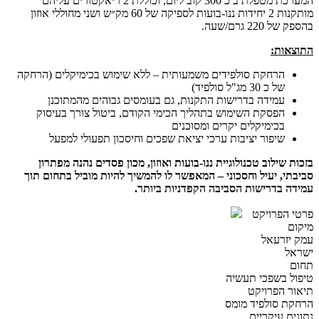
המערכת מטפלת ב כ 300 קוב ליום, וכוללת 2 ריאקטורים עליהם
מותקנות 2 יחידות ננו-בועות לספיקה של 60 מק״ש ושני מחוללי אוזון
בהספק של 220 גרם/שעה.
התוצאות:
הרחקת סולפידים משמעותית – ללא שימוש בכימיקלים (הרחקה
של כ 30 מג"ל סולפיד)
עמידה בדרישות התקנות, גם בעומסים גבוהים מהמתוכנן
הפסקת השימוש בתהליך הכימי הקודם, ביטול צורך בעיסוק
בכימיקלים יקרים ומסוכנים
שיפור יציבות ערכי יציאת שפכים וחיסכון תפעולי למפעל
בזכות שילוב טכנולוגיית ננו-בועות ואוזון, מכון פסדים נהנה מפתרון
סביבתי, יעיל וחסכוני – המאפשר לו להמשיך להיות מוביל בתחום תוך
עמידה בדרישות הסביבה הקפדניות ביותר.
פרטי הפרויקט
מיקום
עמק יזרעאל
ישראל
תחום
טיפול בשפכי תעשיה
תיאור הפרויקט
הרחקת סולפיד מומס
נתונים עיקריים