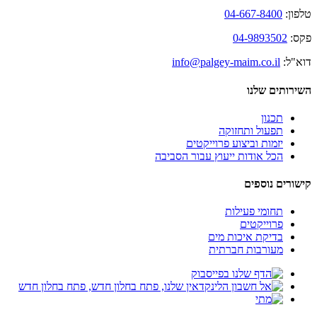
טלפון:
04-667-8400
פקס:
04-9893502
דוא"ל:
info@palgey-maim.co.il
השירותים שלנו
תכנון
תפעול ותחזוקה
יזמות וביצוע פרוייקטים
הכל אודות ייעוץ עבור הסביבה
קישורים נוספים
תחומי פעילות
פרוייקטים
בדיקת איכות מים
מעורבות חברתית