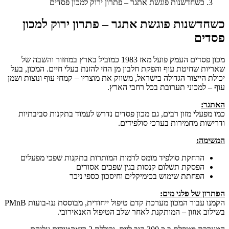
כשחדשנות פוגשת אתגר – פתרון ירוק למכון פסדים
כשחדשנות פוגשת אתגר – פתרון ירוק למכון
פסדים
מכון פסדים העמק פועל מאז 1983 כמוביל בארץ במחזור והשבה של
שאריות שחיטת עוף והפקת חלבון מן החי להזנת בעלי חיים. המכון, בעל
יכולת הייצור הגדולה בישראל, משווק את מוצריו – קמחי עוף ונוצות ושמן
עוף – למכוני תערובת בכל רחבי הארץ.
האתגר:
כמו מפעלי מזון רבים, גם מכון פסדים נדרש לעמוד בתקנות סביבתיות
ודרישות מחמירות בערכי סולפידים.
המשימה:
הרחקת סולפיד מומס לרמות המותרות בתקנות שפכי מפעלים
הפסקת תשלום קנסות בגין שפכים אסורים
הפחתת שימוש בכימיקלים וחיסכון כספי ניכר
הפתרון של פלגי מים:
הקמנו עבור המכון מערכת קדם טיפול ייחודית, מבוססת ננו-בועות PMnB
בשילוב אוזון – המותקנת לאחר שלב הטיפול האנאירובי.