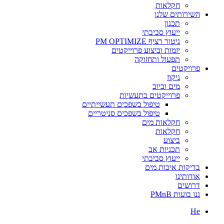
חקלאות
השירותים שלנו
תכנון
ייעוץ סביבתי
ניטור רציף PM OPTIMIZE
יזמות וביצוע פרוייקטים
תפעול ותחזוקה
פרויקטים
ניקוז
מים וביוב
פרוייקטים בתעשיות
טיפול בשפכים תעשייתיים
טיפול בשפכים סניטריים
חקלאות מים
חקלאות
ביצוע
תכניות אב
ייעוץ סביבתי
בדיקות איכות מים
אודותינו
דרושים
ננו בועות PMnB
He