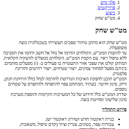
פלגי מים
פרוייקטים
ביצוע
מט"ש שחק
מט"ש שחק
מט"ש שחק הוא מתקן טיהור שפכים תעשייתי בטכנולוגית בוצה
משופעלת.‏
עד להקמת המט"ש, הקולחים הוזרמו אל נחל אל חשב וזיהמו את הסביבה
ללא טיפול ראוי. ‏עם הקמת המט"ש, הקולחים מנוצלים להשקיה חקלאית.‏
המתקן קולט את שפכי אזור התעשייה בו פעילים כ- 11 מפעלים מזהמים:
ביניהם מפעל ‏למחזור צמיגים, ייצור שטיחים, ייצור רהיטים והזרקת
פלסטיק.
המט"ש תוכנן להפקת האיכות הנדרשת להזרמה לנחל כולל הרחקת חנקן,
זרחן, סינון וחיטוי. ‏בעתיד‎, ‎המתחם צפוי להתפתח ולהתפרס על שטחים
נוספים.‏
שדרוג המט"ש כלל חידוש של כל המערכות הקיימות והוספת מערכת
סינון שלישוני וסחיטת בוצה.‏
פירוט התהליך
בניית ראקטור חדש ושדרוג ראקטור ישן.‏
עבודות עפר, בטונים, צנרת וציוד (קדם טיפול, משאבות,