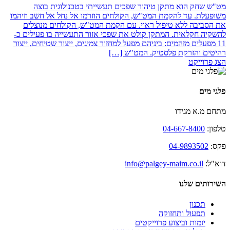
מט"ש שחק הוא מתקן טיהור שפכים תעשייתי בטכנולוגית בוצה
משופעלת.‏ עד להקמת המט"ש, הקולחים הוזרמו אל נחל אל חשב וזיהמו
את הסביבה ללא טיפול ראוי. ‏עם הקמת המט"ש, הקולחים מנוצלים
להשקיה חקלאית.‏ המתקן קולט את שפכי אזור התעשייה בו פעילים כ-
11 מפעלים מזהמים: ביניהם מפעל ‏למחזור צמיגים, ייצור שטיחים, ייצור
רהיטים והזרקת פלסטיק. המט"ש […]
הצג פרוייקט
פלגי מים
מתחם מ.א מגידו
טלפון:
04-667-8400
פקס:
04-9893502
דוא"ל:
info@palgey-maim.co.il
השירותים שלנו
תכנון
תפעול ותחזוקה
יזמות וביצוע פרוייקטים