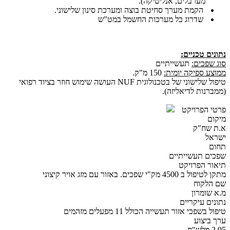
מערבלים, אנליטיקה).‏
הקמת מערך סחיטת בוצה ומערכת סינון שלישוני.‏
שדרוג כל מערכות החשמל במט"ש
נתונים טכניים:‏
סוג שפכים:
תעשייתיים
ממוצע ספיקה יומית:
150 מ"ק.‏
טיפול שלישוני של בטכנולוגית ‏NUF‏ העושה שימוש חוזר בציוד רפואי
(ממברנות ‏לדיאליזה).‏
פרטי הפרויקט
מיקום
א.ת שח"ק
ישראל
תחום
שפכים תעשייתיים
תיאור הפרויקט
מתקן לטיפול ב 4500 מק"י שפכים. באזור עם מזג אויר קיצוני
שם הלקוח
מ.א שומרון
נתונים עיקריים
טיפול בשפכי אזור תעשייה הכולל 11 מפעלים מזהמים
ערך ביצוע