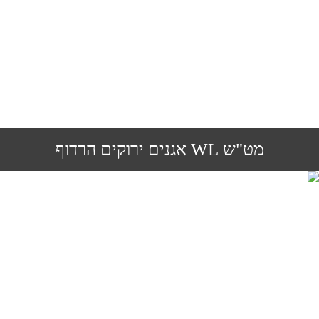
מט"ש WL אגנים ירוקים הרדוף