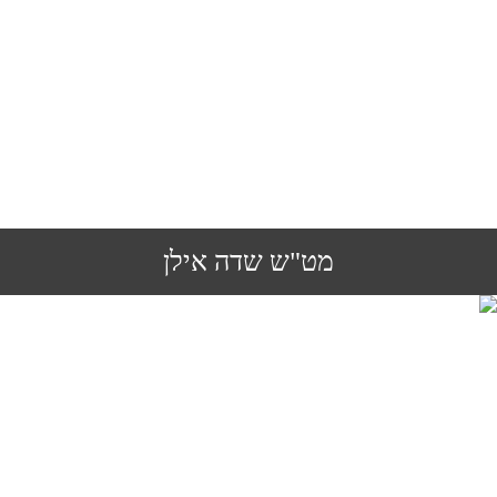
מט"ש שדה אילן