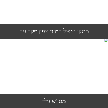
מתקן טיפול במים צפון מקדוניה
מט"ש נילי