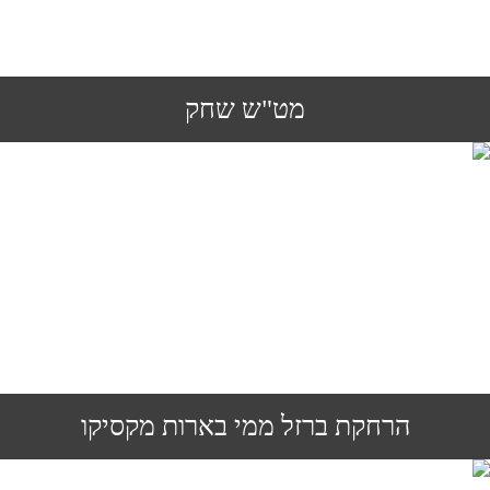
מט"ש שחק
הרחקת ברזל ממי בארות מקסיקו