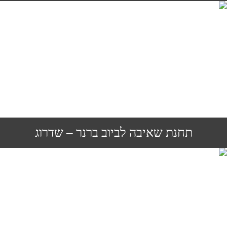
תחנת שאיבה לביוב ברנר – שדרוג