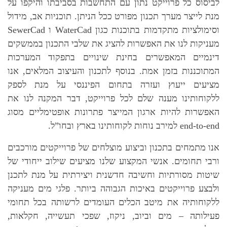
לביסוס כל פרוייקט נתון עם התחשבות בסביבתו והיקפו על
מנת לייצר מערך תכנון מפורט ככל הניתן. תוכניות אב, מידול
וסימולציות מתקדמות בתוכנות כגון WaterCad ו SewerCad
מעניקות לנו את האפשרות להציג את שלבי התכנון בממשקים
דינמיים המאפשרים בחינת שינויים בתפקוד המערכות
המתוכננות בזמן אמת. בנוסף לתכנון והעיצוב המלאים, אנו
מציעים ייעוץ ועזרה בתחום הפיננסי על מנת לספק
ללקוחותינו מענה שלם לכל פרוייקט, דבר המקנה לנו את
האפשרות להיות ארגון המייצר פתרונות אופטימליים מסוג
end-to-end למירב נוחות לקוחותינו בארץ ובחו”ל.
אנו מתמחים בתכנון וביצוע מוצלחים של פרוייקטים מורכבים
ורבי תחומים. אנשי המקצוע שלנו מציעים שילוב ייחודי של
שיטות מסורתיות וחשיבה חדשנית ויצירתית על מנת לתכנן
ולבצע פרוייקטים באיכות הגבוהה ביותר. פלגי מים מעניקה
ללקוחותיה את מיטב הכלים העומדים לרשותה בכל תחומי
פעילותה – מים וביוב, ניקוז, שפכי תעשייה, חקלאות,