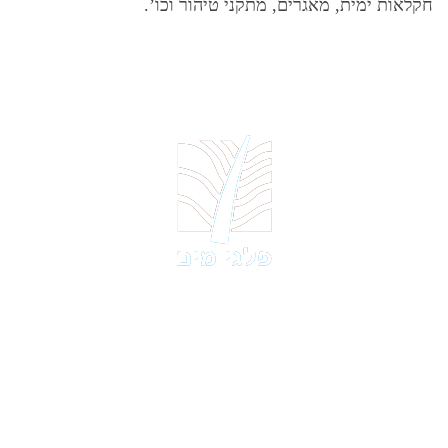
חקלאות ימית, מאגרים, מתקני טיהור וכו’.
פלגי מים
מתחם מ.א מגידו
טלפון:
04-667-8400